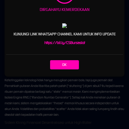
oleh para *oddsmaker* di London atau Makau.
DIRGAHAYU KEMERDEKAAN
Direct Feed API ke Early Market
Sportsbook
KUNJUNGI LINK WHATSAPP CHANNEL KAMI UNTUK INFO UPDATE
Kunci kemenangan telak dalam arena
judi bola
adalah masuk ke pasar sebelum publik
menyadari perubahan formasi tim atau kondisi cuaca. Sistem kami terintegrasi langsung
https://bit.ly/CSBursaslot
melalui *Direct Feed API* ke pusat bursa B2B internasional. Ini memastikan Anda
mendapatkan akses ke *Early Market* dengan *odds* (kei) terbaik sebelum bandar lokal
melakukan penyesuaian (*hedging*). Tidak ada lagi cerita taruhan *Running Ball* yang
ditolak sepihak saat tim Anda sedang menyerang balik.
OK
Isolasi Engine RNG pada Eksekusi Putaran Slot
Ketertinggalan teknologi tidak hanya merugikan pemain bola, tapi juga pemain slot.
Pernahkah putaran Anda tiba-tiba patah-patah (*stuttering*) di jam sibuk? Itu terjadi karena
ribuan pemain dipaksa berbagi satu *state* memori mesin. Kami mengimplementasikan
Isolasi Engine RNG (*Random Number Generator*). Setiap kali Anda menekan putaran di
mesin kami, sistem mengalokasikan *thread* memori khusus secara independen untuk
akun Anda. Volatilitas dan probabilitas *scatter* Anda tidak akan saling tumpang tindih atau
disedot oleh kepadatan trafik pemain lain.
Sistem Kliring Finansial Desentralisasi untuk High Roller