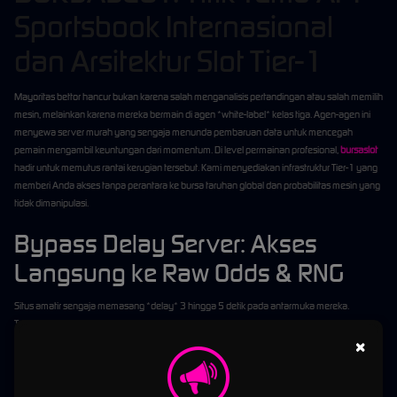
Sportsbook Internasional
dan Arsitektur Slot Tier-1
Mayoritas bettor hancur bukan karena salah menganalisis pertandingan atau salah memilih
mesin, melainkan karena mereka bermain di agen *white-label* kelas tiga. Agen-agen ini
menyewa server murah yang sengaja menunda pembaruan data untuk mencegah
pemain mengambil keuntungan dari momentum. Di level permainan profesional,
bursaslot
hadir untuk memutus rantai kerugian tersebut. Kami menyediakan infrastruktur Tier-1 yang
memberi Anda akses tanpa perantara ke bursa taruhan global dan probabilitas mesin yang
tidak dimanipulasi.
Bypass Delay Server: Akses
Langsung ke Raw Odds & RNG
Situs amatir sengaja memasang *delay* 3 hingga 5 detik pada antarmuka mereka.
Tujuannya sederhana: ketika terjadi penalti atau kartu merah di lapangan, mereka punya
waktu untuk menolak (*reject*) tiket taruhan Anda. Sebagai
situs judi bola
dengan arsitektur
×
premium,
bursaslot
membuang sistem pencekik tersebut. Kami menggunakan koneksi
*WebSocket* dua arah yang memperbarui *odds* secara presisi dalam hitungan milidetik.
Apa yang Anda lihat di layar adalah data *raw* (mentah) yang sama dengan yang dilihat