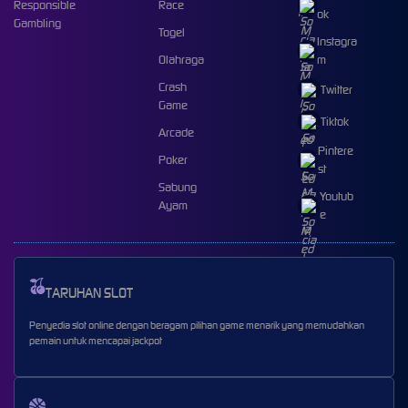
Responsible
Race
ok
Gambling
Togel
Instagra
Olahraga
m
Crash
Twitter
Game
Tiktok
Arcade
Pintere
Poker
st
Sabung
Youtub
Ayam
e
TARUHAN SLOT
Penyedia slot online dengan beragam pilihan game menarik yang memudahkan
pemain untuk mencapai jackpot