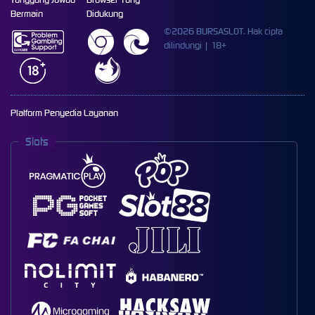
Bermain
Didukung
©2026 BURSASLOT. Hak cipta
dilindungi | 18+
Platform Penyedia Layanan
Slots