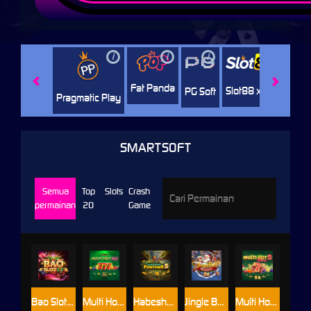
i
i
i
i
i
Facha
Fat Panda
Slot88 x PP
PG Soft
Pragmatic Play
SMARTSOFT
Semua
Top
Slots
Crash
permainan
20
Game
Bao Slot 5X
Multi Hot 100
Habesha Fortune 5
Jingle Bell Bonanza
Multi Hot 5 Deluxe