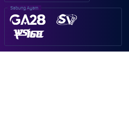
Sabung Ayam