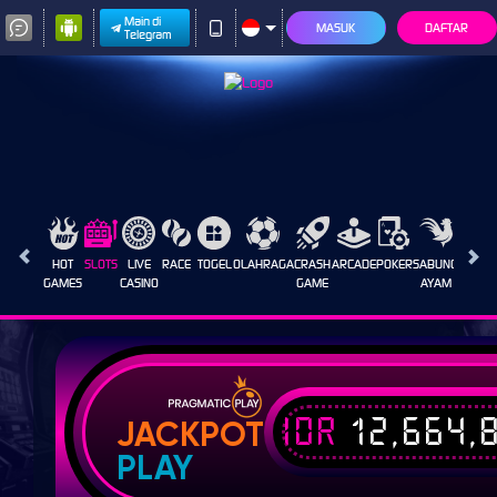
Main di
MASUK
DAFTAR
Telegram
HOT
SLOTS
LIVE
RACE
TOGEL
OLAHRAGA
CRASH
ARCADE
POKER
SABUNG
PROMO
GAMES
CASINO
GAME
AYAM
IDR
12,664,
JACKPOT
PLAY