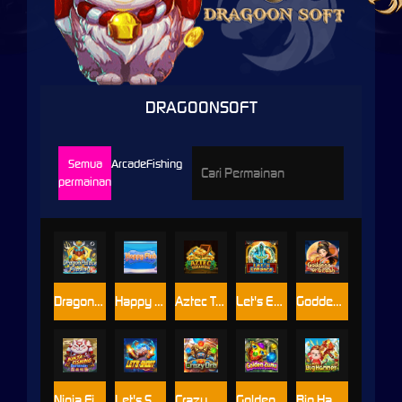
DRAGOONSOFT
Semua
Arcade
Fishing
permainan
Dragon Palace Fishing
Happy Fish
Aztec Treasure
Let's Enhance
Goddess or Crash
Ninja Fishing
Let's Shoot
Crazy Orb
Golden Zuma
Big Hammer