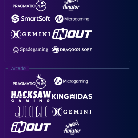
Arcade