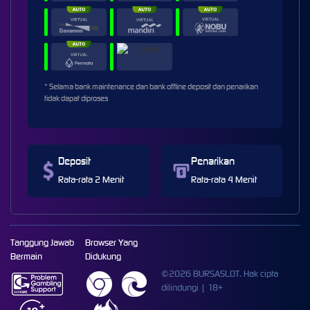
* Selama bank maintenance dan bank offline deposit dan penarikan
tidak dapat diproses
Deposit
Penarikan
Rata-rata 2 Menit
Rata-rata 4 Menit
Tanggung Jawab
Browser Yang
Bermain
Didukung
©2026 BURSASLOT. Hak cipta
dilindungi | 18+