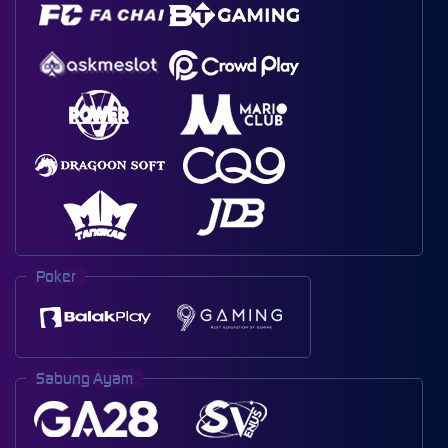
Poker
Sabung Ayam