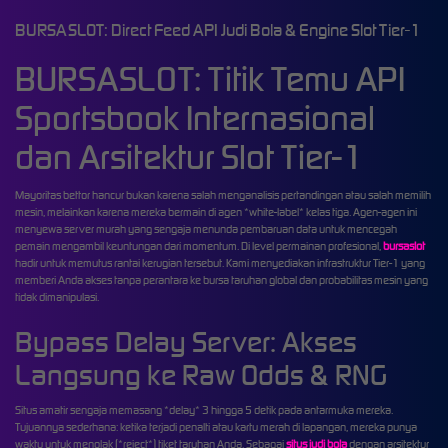
BURSASLOT: Direct Feed API Judi Bola & Engine Slot Tier-1
BURSASLOT: Titik Temu API
Sportsbook Internasional
dan Arsitektur Slot Tier-1
Mayoritas bettor hancur bukan karena salah menganalisis pertandingan atau salah memilih
mesin, melainkan karena mereka bermain di agen *white-label* kelas tiga. Agen-agen ini
menyewa server murah yang sengaja menunda pembaruan data untuk mencegah
pemain mengambil keuntungan dari momentum. Di level permainan profesional,
bursaslot
hadir untuk memutus rantai kerugian tersebut. Kami menyediakan infrastruktur Tier-1 yang
memberi Anda akses tanpa perantara ke bursa taruhan global dan probabilitas mesin yang
tidak dimanipulasi.
Bypass Delay Server: Akses
Langsung ke Raw Odds & RNG
Situs amatir sengaja memasang *delay* 3 hingga 5 detik pada antarmuka mereka.
Tujuannya sederhana: ketika terjadi penalti atau kartu merah di lapangan, mereka punya
waktu untuk menolak (*reject*) tiket taruhan Anda. Sebagai
situs judi bola
dengan arsitektur