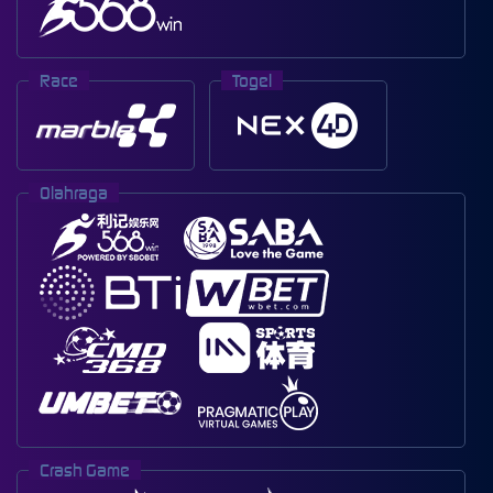
Race
Togel
Olahraga
Crash Game