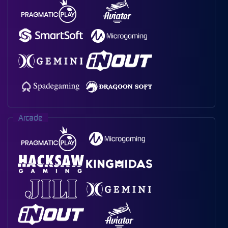
Arcade