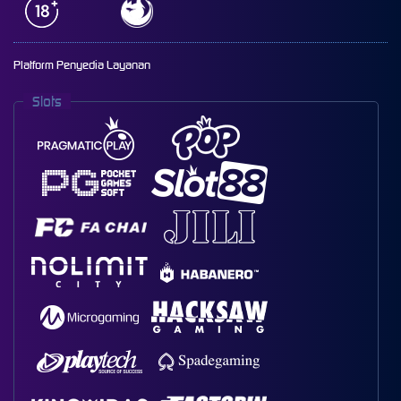
Platform Penyedia Layanan
Slots