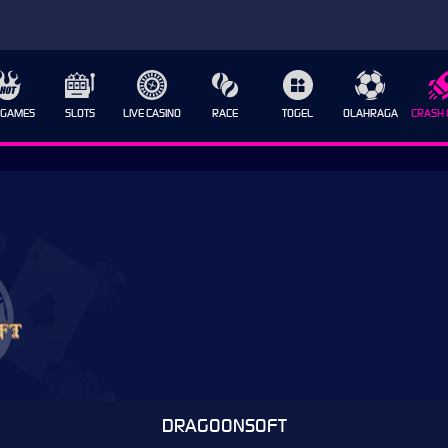
 GAMES
SLOTS
LIVE CASINO
RACE
TOGEL
OLAHRAGA
CRASH
DRAGOONSOFT