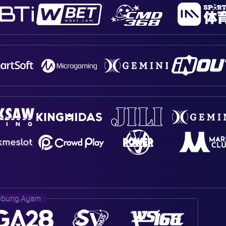
abung Ayam