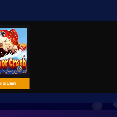
n or Crash