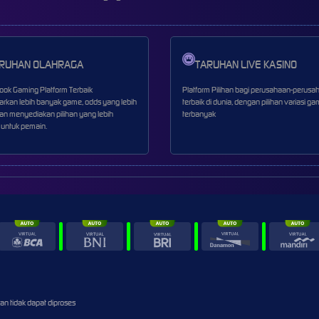
RUHAN OLAHRAGA
TARUHAN LIVE KASINO
ook Gaming Platform Terbaik
Platform Pilihan bagi perusahaan-perusa
kan lebih banyak game, odds yang lebih
terbaik di dunia, dengan pilihan variasi g
 dan menyediakan pilihan yang lebih
terbanyak
untuk pemain.
an tidak dapat diproses