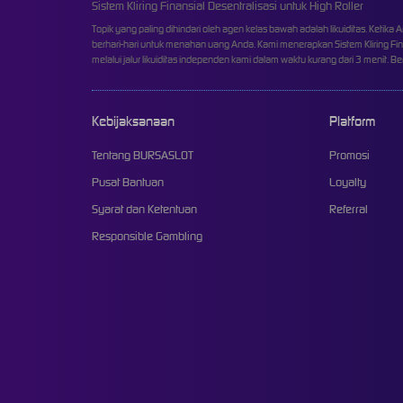
Sistem Kliring Finansial Desentralisasi untuk High Roller
Topik yang paling dihindari oleh agen kelas bawah adalah likuiditas. Ket
berhari-hari untuk menahan uang Anda. Kami menerapkan Sistem Kliring Finan
melalui jalur likuiditas independen kami dalam waktu kurang dari 3 menit. 
Kebijaksanaan
Platform
Tentang BURSASLOT
Promosi
Pusat Bantuan
Loyalty
Syarat dan Ketentuan
Referral
Responsible Gambling