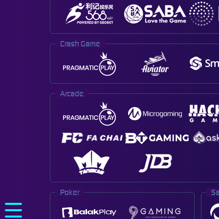
Crash Game
Arcade
Poker
S