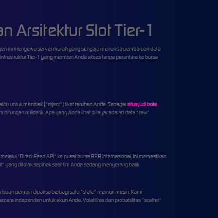
 Arsitektur Slot Tier-1
en-agen ini menyewa server murah yang sengaja menunda pembaruan data
infrastruktur Tier-1 yang memberi Anda akses tanpa perantara ke bursa
ktu untuk menolak (*reject*) tiket taruhan Anda. Sebagai
situs judi bola
tungan milidetik. Apa yang Anda lihat di layar adalah data *raw*
elalui *Direct Feed API* ke pusat bursa B2B internasional. Ini memastikan
l* yang ditolak sepihak saat tim Anda sedang menyerang balik.
na ribuan pemain dipaksa berbagi satu *state* memori mesin. Kami
ra independen untuk akun Anda. Volatilitas dan probabilitas *scatter*