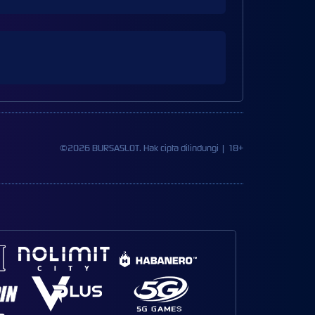
©2026 BURSASLOT. Hak cipta dilindungi | 18+