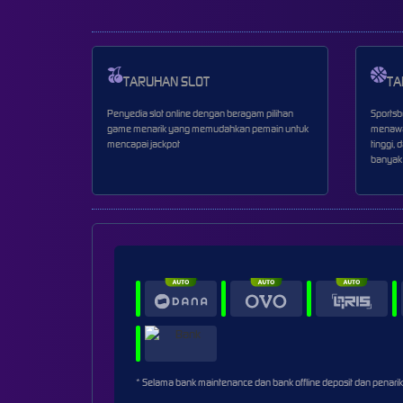
TARUHAN SLOT
TA
Penyedia slot online dengan beragam pilihan
Sportsb
game menarik yang memudahkan pemain untuk
menawar
mencapai jackpot
tinggi,
banyak 
* Selama bank maintenance dan bank offline deposit dan penarik