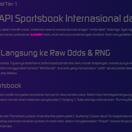
ot Tier-1
PI Sportsbook Internasional dan
au salah memilih mesin, melainkan karena mereka bermain di agen *white-label* kelas tiga. Ag
ermainan profesional,
bursaslot
hadir untuk memutus rantai kerugian tersebut. Kami menyediakan 
s Langsung ke Raw Odds & RNG
eka. Tujuannya sederhana: ketika terjadi penalti atau kartu merah di lapangan, mereka punya wa
ami menggunakan koneksi *WebSocket* dua arah yang memperbarui *odds* secara presisi dalam hi
 atau Makau.
ortsbook
m publik menyadari perubahan formasi tim atau kondisi cuaca. Sistem kami terintegrasi langsung m
elum bandar lokal melakukan penyesuaian (*hedging*). Tidak ada lagi cerita taruhan *Running Bal
n slot. Pernahkah putaran Anda tiba-tiba patah-patah (*stuttering*) di jam sibuk? Itu terjadi kare
iap kali Anda menekan putaran di mesin kami, sistem mengalokasikan *thread* memori khusus seca
main lain.