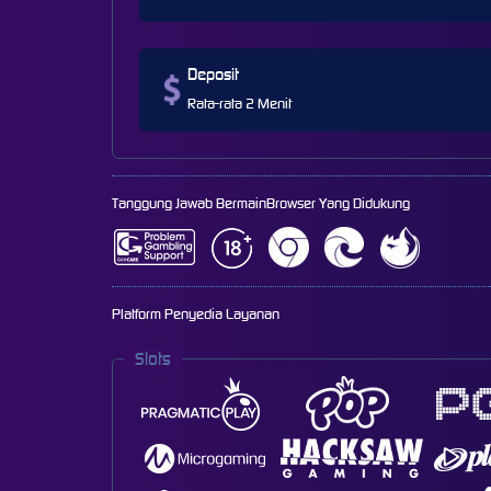
Deposit
Rata-rata 2 Menit
Tanggung Jawab Bermain
Browser Yang Didukung
Platform Penyedia Layanan
Slots