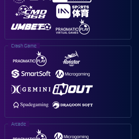
Crash Game
Arcade