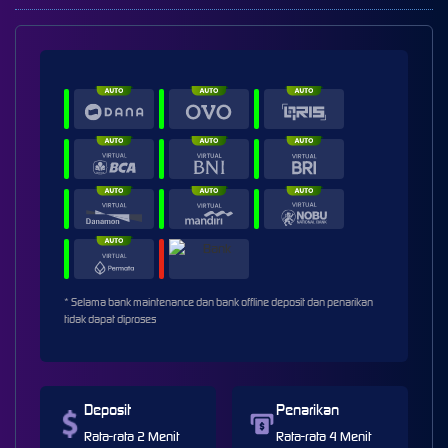
* Selama bank maintenance dan bank offline deposit dan penarikan
tidak dapat diproses
Deposit
Penarikan
Rata-rata 2 Menit
Rata-rata 4 Menit