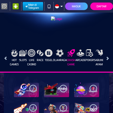
Main di
MASUK
DAFTAR
Telegram
HOT
SLOTS
LIVE
RACE
TOGEL
OLAHRAGA
CRASH
ARCADE
POKER
SABUNG
PROMO
GAMES
CASINO
GAME
AYAM
i
i
i
i
i
i