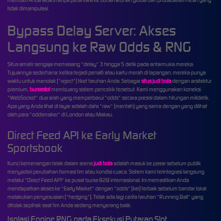
memberi Anda akses tanpa perantara ke bursa taruhan global dan probabilitas mesin yang
tidak dimanipulasi.
Bypass Delay Server: Akses
Langsung ke Raw Odds & RNG
Situs amatir sengaja memasang *delay* 3 hingga 5 detik pada antarmuka mereka.
Tujuannya sederhana: ketika terjadi penalti atau kartu merah di lapangan, mereka punya
waktu untuk menolak (*reject*) tiket taruhan Anda. Sebagai
situs judi bola
dengan arsitektur
premium,
bursaslot
membuang sistem pencekik tersebut. Kami menggunakan koneksi
*WebSocket* dua arah yang memperbarui *odds* secara presisi dalam hitungan milidetik.
Apa yang Anda lihat di layar adalah data *raw* (mentah) yang sama dengan yang dilihat
oleh para *oddsmaker* di London atau Makau.
Direct Feed API ke Early Market
Sportsbook
Kunci kemenangan telak dalam arena
judi bola
adalah masuk ke pasar sebelum publik
menyadari perubahan formasi tim atau kondisi cuaca. Sistem kami terintegrasi langsung
melalui *Direct Feed API* ke pusat bursa B2B internasional. Ini memastikan Anda
mendapatkan akses ke *Early Market* dengan *odds* (kei) terbaik sebelum bandar lokal
melakukan penyesuaian (*hedging*). Tidak ada lagi cerita taruhan *Running Ball* yang
ditolak sepihak saat tim Anda sedang menyerang balik.
Isolasi Engine RNG pada Eksekusi Putaran Slot