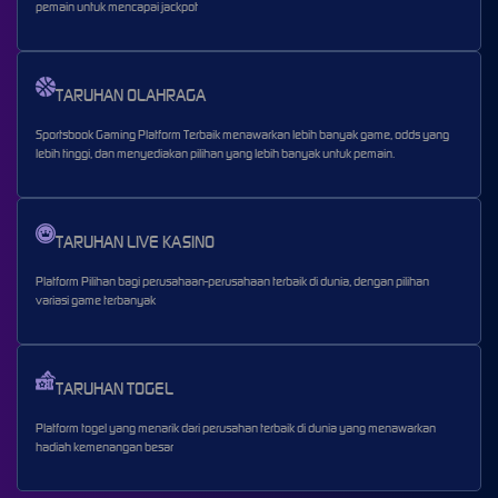
pemain untuk mencapai jackpot
TARUHAN OLAHRAGA
Sportsbook Gaming Platform Terbaik menawarkan lebih banyak game, odds yang
lebih tinggi, dan menyediakan pilihan yang lebih banyak untuk pemain.
TARUHAN LIVE KASINO
Platform Pilihan bagi perusahaan-perusahaan terbaik di dunia, dengan pilihan
variasi game terbanyak
TARUHAN TOGEL
Platform togel yang menarik dari perusahan terbaik di dunia yang menawarkan
hadiah kemenangan besar