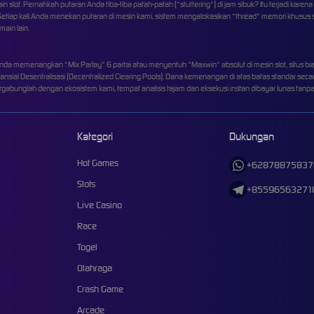
n slot. Pernahkah putaran Anda tiba-tiba patah-patah (*stuttering*) di jam sibuk? Itu terjadi kare
iap kali Anda menekan putaran di mesin kami, sistem mengalokasikan *thread* memori khusus seca
main lain.
ika Anda memenangkan *Mix Parlay* 6 partai atau menyentuh *Maxwin* absolut di mesin slot, situ
sial Desentralisasi (Decentralized Clearing Pools). Dana kemenangan di atas batas standar secara 
Bergabunglah dengan ekosistem kami, tempat analisis tajam dan eksekusi instan dibayar lunas tanp
Kategori
Dukungan
Hot Games
+62878875837
Slots
+85596563271
Live Casino
Race
Togel
Olahraga
Crash Game
Arcade