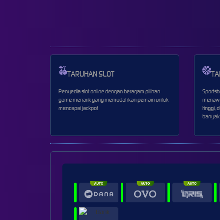
TARUHAN SLOT
TA
Penyedia slot online dengan beragam pilihan
Sportsb
game menarik yang memudahkan pemain untuk
menawar
mencapai jackpot
tinggi,
banyak 