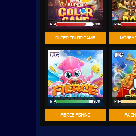
RTP
81%
RTP
SUPER COLOR GAME
MONEY 
RTP
90%
RTP
FIERCE FISHING
FA CH