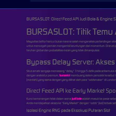
BURSASLOT: Direct Feed API Judi Bola & Engine Sl
BURSASLOT: Titik Temu A
Mayoritas bettor hancur bukan karena salah menganalisis pertandingan at
untuk mencegah pemain mengambil keuntungan dari momentum. Di level p
taruhan global dan probabilitas mesin yang tidak dimanipulasi.
Bypass Delay Server: Akse
Situs amatir sengaja memasang *delay* 3 hingga 5 detik pada antarmuka mer
dengan arsitektur premium,
bursaslot
membuang sistem pencekik tersebut. K
(mentah) yang sama dengan yang dilihat oleh para *oddsmaker* di London
Direct Feed API ke Early Market Sp
Kunci kemenangan telak dalam arena
judi bola
adalah masuk ke pasar sebelu
Anda mendapatkan akses ke *Early Market* dengan *odds* (kei) terbaik seb
Isolasi Engine RNG pada Eksekusi Putaran Slot