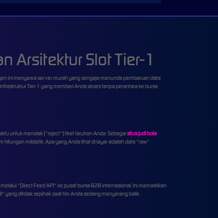
 Arsitektur Slot Tier-1
en-agen ini menyewa server murah yang sengaja menunda pembaruan data
infrastruktur Tier-1 yang memberi Anda akses tanpa perantara ke bursa
ktu untuk menolak (*reject*) tiket taruhan Anda. Sebagai
situs judi bola
tungan milidetik. Apa yang Anda lihat di layar adalah data *raw*
elalui *Direct Feed API* ke pusat bursa B2B internasional. Ini memastikan
l* yang ditolak sepihak saat tim Anda sedang menyerang balik.