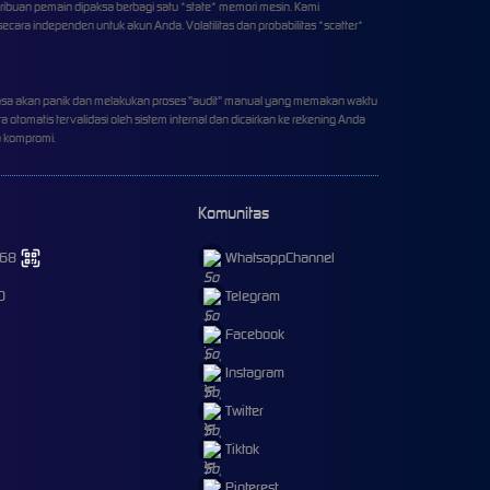
na ribuan pemain dipaksa berbagi satu *state* memori mesin. Kami
ra independen untuk akun Anda. Volatilitas dan probabilitas *scatter*
s biasa akan panik dan melakukan proses "audit" manual yang memakan waktu
otomatis tervalidasi oleh sistem internal dan dicairkan ke rekening Anda
a kompromi.
Komunitas
68
WhatsappChannel
0
Telegram
Facebook
Instagram
Twitter
Tiktok
Pinterest