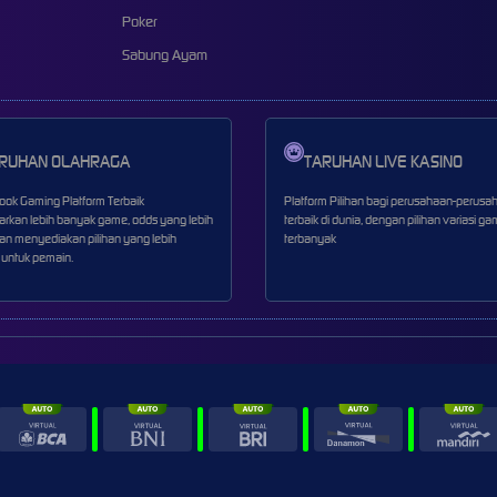
Poker
Sabung Ayam
RUHAN OLAHRAGA
TARUHAN LIVE KASINO
ook Gaming Platform Terbaik
Platform Pilihan bagi perusahaan-perusa
kan lebih banyak game, odds yang lebih
terbaik di dunia, dengan pilihan variasi g
 dan menyediakan pilihan yang lebih
terbanyak
untuk pemain.