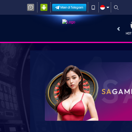
Main di Telegram
HOT