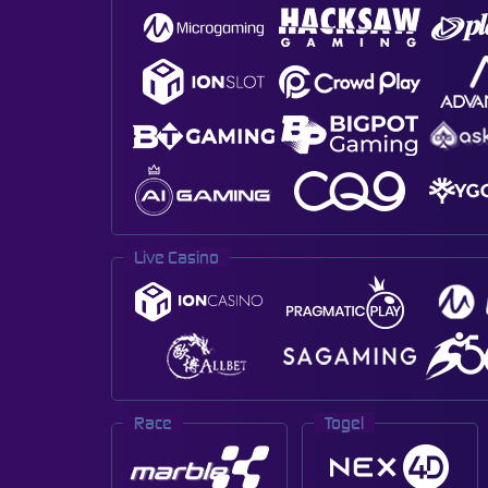
Live Casino
Race
Togel