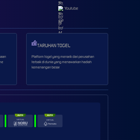
Youtube
TARUHAN TOGEL
haan
Platform togel yang menarik dari perusahan
ame
terbaik di dunia yang menawarkan hadiah
kemenangan besar