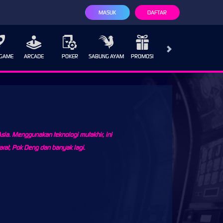
MASUK
DAFTAR
 GAME
ARCADE
POKER
SABUNG AYAM
PROMOSI
sia. Menggunakan teknologi mutakhir, ini
at, Pok Deng dan banyak lagi.