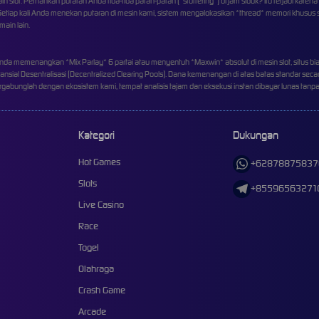
n slot. Pernahkah putaran Anda tiba-tiba patah-patah (*stuttering*) di jam sibuk? Itu terjadi kare
iap kali Anda menekan putaran di mesin kami, sistem mengalokasikan *thread* memori khusus seca
main lain.
ika Anda memenangkan *Mix Parlay* 6 partai atau menyentuh *Maxwin* absolut di mesin slot, situ
sial Desentralisasi (Decentralized Clearing Pools). Dana kemenangan di atas batas standar secara 
Bergabunglah dengan ekosistem kami, tempat analisis tajam dan eksekusi instan dibayar lunas tanp
Kategori
Dukungan
Hot Games
+62878875837
Slots
+85596563271
Live Casino
Race
Togel
Olahraga
Crash Game
Arcade