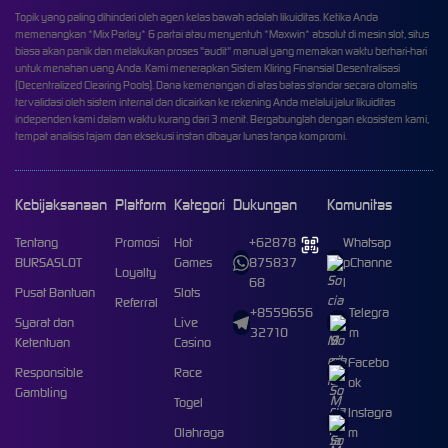
Topik yang paling dihindari oleh agen kelas bawah adalah likuiditas. Ketika Anda
memenangkan *Mix Parlay* 6 partai atau menyentuh *Maxwin* absolut di mesin slot, situs
biasa akan panik dan melakukan proses "audit" manual yang memakan waktu berhari-hari
untuk menahan uang Anda. Kami menerapkan Sistem Kliring Finansial Desentralisasi
(Decentralized Clearing Pools). Dana kemenangan di atas batas standar secara otomatis
tervalidasi oleh sistem internal dan dicairkan ke rekening Anda melalui jalur likuiditas
independen kami dalam waktu kurang dari 3 menit. Bergabunglah dengan ekosistem kami,
tempat analisis tajam dan eksekusi instan dibayar lunas tanpa kompromi.
Kebijaksanaan
Platform
Kategori
Dukungan
Komunitas
Tentang
Promosi
Hot
+62878
Whatsap
BURSASLOT
Games
875837
pChanne
Loyalty
68
l
Pusat Bantuan
Slots
Referral
+8559656
Telegra
Syarat dan
Live
32710
m
Ketentuan
Casino
Facebo
Responsible
Race
ok
Gambling
Togel
Instagra
Olahraga
m