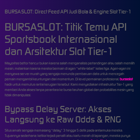
BURSASLOT: Direct Feed API Judi Bola & Engine Slot Tier-1
BURSASLOT: Titik Temu API
Sportsbook Internasional
dan Arsitektur Slot Tier-1
Mayoritas bettor hancur bukan karena salah menganalisis pertandingan atau salah memilih
mesin, melainkan karena mereka bermain di agen *white-label* kelas tiga. Agen-agen ini
menyewa server murah yang sengaja menunda pembaruan data untuk mencegah
pemain mengambil keuntungan dari momentum. Di level permainan profesional,
bursaslot
hadir untuk memutus rantai kerugian tersebut. Kami menyediakan infrastruktur Tier-1 yang
memberi Anda akses tanpa perantara ke bursa taruhan global dan probabilitas mesin yang
tidak dimanipulasi.
Bypass Delay Server: Akses
Langsung ke Raw Odds & RNG
Situs amatir sengaja memasang *delay* 3 hingga 5 detik pada antarmuka mereka.
Tujuannya sederhana: ketika terjadi penalti atau kartu merah di lapangan, mereka punya