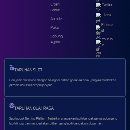
Crash
Twitter
Game
Tiktok
Arcade
Pintere
Poker
st
Sabung
Youtub
Ayam
e
TARUHAN SLOT
Penyedia slot online dengan beragam pilihan game menarik yang memudahkan
pemain untuk mencapai jackpot
TARUHAN OLAHRAGA
Sportsbook Gaming Platform Terbaik menawarkan lebih banyak game, odds yang
lebih tinggi, dan menyediakan pilihan yang lebih banyak untuk pemain.