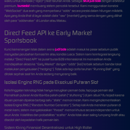
waktu untuk menolak (*reject*) tiket taruhan Anda. Sebagai
situs judi bola
dengan arsitektur
premium,
bursaslot
membuang sistem pencekik tersebut. Kami menggunakan koneksi
*WebSocket* dua arah yang memperbarui *odds* secara presisi dalam hitungan milidetik.
Apa yang Anda lihat di layar adalah data *raw* (mentah) yang sama dengan yang dilihat
oleh para *oddsmaker* di London atau Makau.
Direct Feed API ke Early Market
Sportsbook
Kunci kemenangan telak dalam arena
judi bola
adalah masuk ke pasar sebelum publik
menyadari perubahan formasi tim atau kondisi cuaca. Sistem kami terintegrasi langsung
melalui *Direct Feed API* ke pusat bursa B2B internasional. Ini memastikan Anda
mendapatkan akses ke *Early Market* dengan *odds* (kei) terbaik sebelum bandar lokal
melakukan penyesuaian (*hedging*). Tidak ada lagi cerita taruhan *Running Ball* yang
ditolak sepihak saat tim Anda sedang menyerang balik.
Isolasi Engine RNG pada Eksekusi Putaran Slot
Ketertinggalan teknologi tidak hanya merugikan pemain bola, tapi juga pemain slot.
Pernahkah putaran Anda tiba-tiba patah-patah (*stuttering*) di jam sibuk? Itu terjadi karena
ribuan pemain dipaksa berbagi satu *state* memori mesin. Kami mengimplementasikan
Isolasi Engine RNG (*Random Number Generator*). Setiap kali Anda menekan putaran di
mesin kami, sistem mengalokasikan *thread* memori khusus secara independen untuk
akun Anda. Volatilitas dan probabilitas *scatter* Anda tidak akan saling tumpang tindih atau
disedot oleh kepadatan trafik pemain lain.
Sistem Kliring Finansial Desentralisasi untuk High Roller