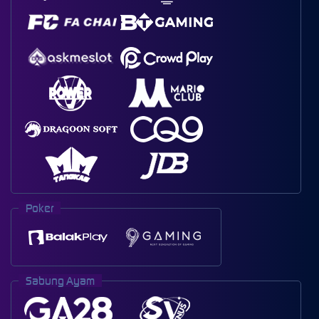
Poker
Sabung Ayam