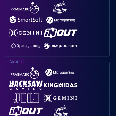
Arcade