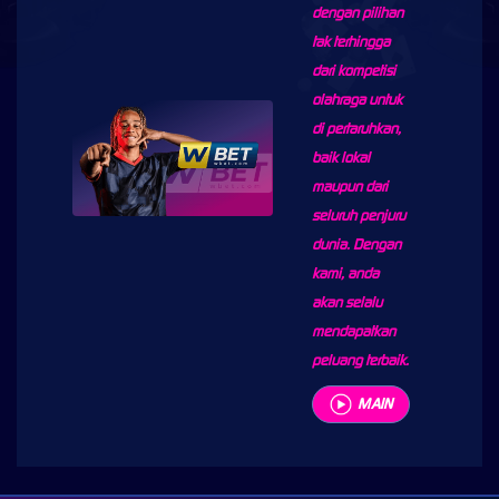
dengan pilihan
tak terhingga
dari kompetisi
olahraga untuk
di pertaruhkan,
baik lokal
maupun dari
seluruh penjuru
dunia. Dengan
kami, anda
akan selalu
mendapatkan
peluang terbaik.
MAIN