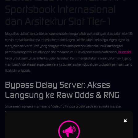
Sportsbook Internasional
dan Arsitektur Slot Tier-1
Mayoritas bettor hancur bukan karena salah menganalisis pertandingan atau salah memilih
mesin, melainkan karena mereka bermain di agen *white-label* kelas tiga. Agen-agen ini
menyewa server murah yang sengaja menunda pembaruan data untuk mencegah
pemain mengambil keuntungan dari momentum. Di level permainan profesional,
bursaslot
hadir untuk memutus rantai kerugian tersebut. Kami menyediakan infrastruktur Tier-1 yang
memberi Anda akses tanpa perantara ke bursa taruhan global dan probabilitas mesin yang
tidak dimanipulasi.
Bypass Delay Server: Akses
Langsung ke Raw Odds & RNG
Situs amatir sengaja memasang *delay* 3 hingga 5 detik pada antarmuka mereka.
Tujuannya sederhana: ketika terjadi penalti atau kartu merah di lapangan, mereka punya
waktu untuk menolak (*reject*) tiket taruhan Anda. Sebagai
situs judi bola
dengan arsitektur
×
premium,
bursaslot
membuang sistem pencekik tersebut. Kami menggunakan koneksi
*WebSocket* dua arah yang memperbarui *odds* secara presisi dalam hitungan milidetik.
Apa yang Anda lihat di layar adalah data *raw* (mentah) yang sama dengan yang dilihat