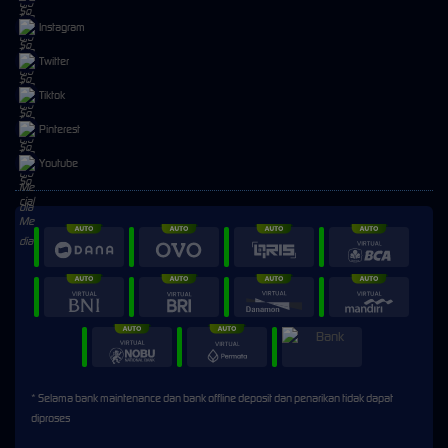
Instagram
Twitter
Tiktok
Pinterest
Youtube
* Selama bank maintenance dan bank offline deposit dan penarikan tidak dapat
diproses