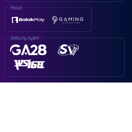
Poker
Sabung Ayam