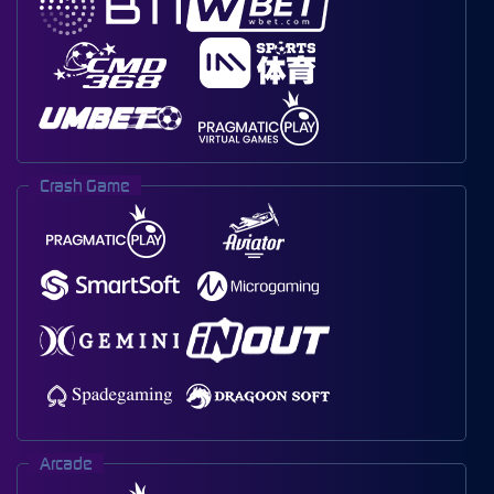
Crash Game
Arcade