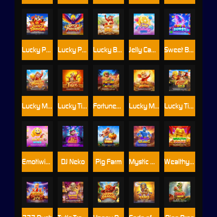
Lucky Panda
Lucky Phoenix
Lucky Bull
Jelly Candy
Sweet Burst
Lucky MonKey
Lucky Tiger
Fortunes of Aztec
Lucky Mouse
Lucky Tiger Gold Ultimate
Emotiwins
DJ Neko
Pig Farm
Mystic Wishes
Wealthy Frog