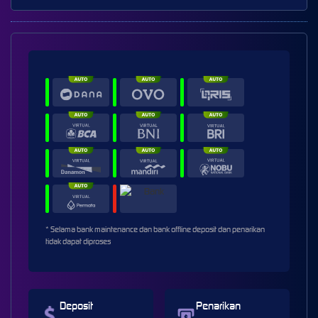
* Selama bank maintenance dan bank offline deposit dan penarikan
tidak dapat diproses
Deposit
Penarikan